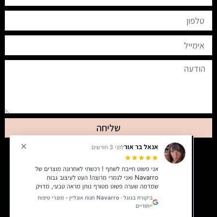
שליחה
אנאל בר אור
לפני 3 חודשים
אני פשוט חייבת לשתף ! רכשתי לאחרונה מוצרים של
Navarro ואני לגמרי מרוצה! העט לעיצוב גבות
שמדמה שערה פשוט מטורף נותן מראה טבעי, מדויק
ועדין, בדיוק כמו שאני אוהבת. בנוסף, לקחתי גם
ביקורת בגוגל · Navarro חנות אונליין - מוצרי טיפוח
ערכה של פינצטות ומספריים איכות ברמה גבוהה,
ייחודיים
נוחים לשימוש ועושים עבודה מושלמת
מעבר