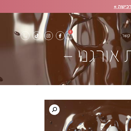
כישה »
0
 קשר
 גבות אורגני –