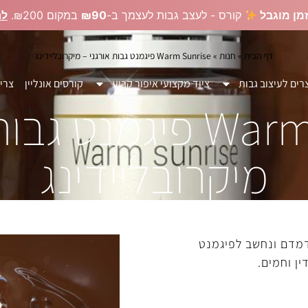
מן מוגבל
קורס - לעצב גבות לעצמך ב-
₪90
במקום ₪200.
לר
דף הבית
»
חנות
»
Warm Sunrise פיגמנט גבות אורגני – מיקרובליידינג
רים לעיצוב גבות
ציוד מקצועי איפור קבוע
קורסים אונליין
צרי
Warm Sunrise פיגמנט
מיקרובליידינג
אדמדם ונחשב לפיגמנט
ן וחמים.