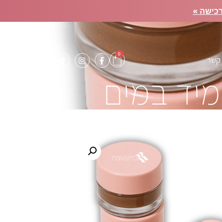
כישה »
0
 קשר
מיד במים