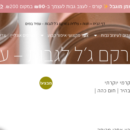
מן מוגבל
קורס - לעצב גבות לעצמך ב-
₪90
במקום ₪200.
לר
דף הבית
»
חנות
»
צללית במרקם ג׳ל לגבות – עמיד במים
רים לעיצוב גבות
ציוד מקצועי איפור קבוע
קורסים אונליין
צרי
קם ג׳ל לגבות – ע
רמי יוקרתי
מבצע!
ם בהיר | חום כהה |
ע אחרי מריחה