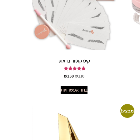
קיט קוטור בראוס
דורג
₪
150
₪
210
5.00
מתוך 5
בחר אפשרויות
מבצע!