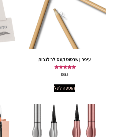
עיפרון שרטוט קונסילר לגבות
דורג
₪
55
5.00
מתוך 5
הוספה לסל