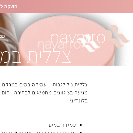
השקה לז
מוצ
צללית במר
צללית ג’ל לגבות – עמידה במים במרקם ק
מגיעה ב3 גוונים מחמיאים לבחירה : חו
בלונדיני
עמידה במים
מרקם קרמי יוקרתי שמתייבש ומתקב