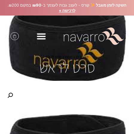
השקה לזמן מוגבל
קורס - לעצב גבות לעצמך ב-
₪90
במקום ₪200.
לרכישה »
דף הבית
»
חנות
»
סרט לראש
סרט לראש