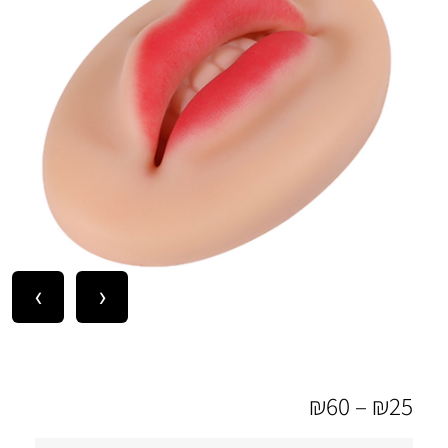
›
‹
₪
60
–
₪
25