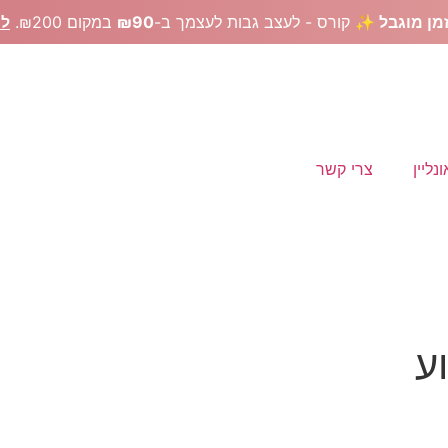
מן מוגבל ✨
קורס - לעצב גבות לעצמך ב-
₪90
במקום ₪200.
לר
נליין
צרי קשר
ע