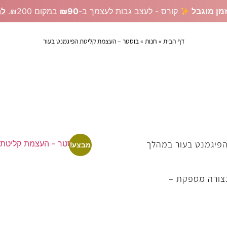
מן מוגבל
קורס - לעצב גבות לעצמך ב-
₪90
במקום ₪200.
לר
דף הבית
»
חנות
»
בוסטר – העצמת קליטת הפיגמנט בעור
רים לעיצוב גבות
ציוד מקצועי איפור קבוע
קורסים אונליין
צרי
עצמת קליטת הפיג
הפיגמנט בעור במהלך
מבצע!
בצורה מספקת –