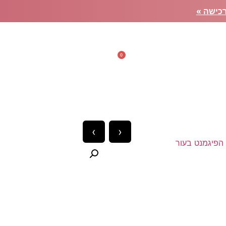
כישה »
0
 קשר
מנט בעור
›
‹