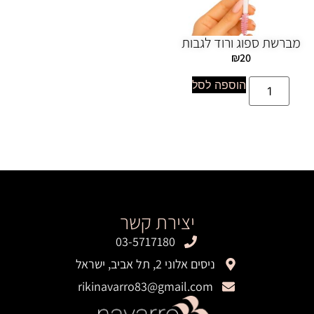
מברשת ספוג ורוד לגבות
₪
20
הוספה לסל
יצירת קשר
03-5717180
ניסים אלוני 2, תל אביב, ישראל
rikinavarro83@gmail.com