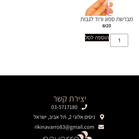
מברשת ספוג ורוד לגבות
₪
20
הוספה לסל
יצירת קשר
03-5717180
ניסים אלוני 2, תל אביב, ישראל
rikinavarro83@gmail.com