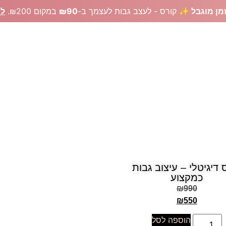
מן מוגבל ✨
קורס - לעצב גבות לעצמך ב-
₪90
במקום ₪200.
לר
צרים לעיצוב גבות
ציוד מקצועי איפור קבוע
קורסים אונליין
צרי ק
קורסים
 דיגיטלי – עיצוב גבות
כמקצוע
₪
990
₪
550
הוספה לסל