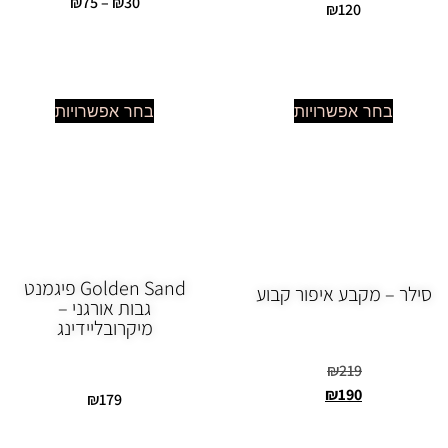
₪
75
–
₪
30
₪
120
בחר אפשרויות
בחר אפשרויות
Golden Sand פיגמנט
סילר – מקבע איפור קבוע
גבות אורגני –
מיקרובליידינג
₪
219
₪
190
₪
179