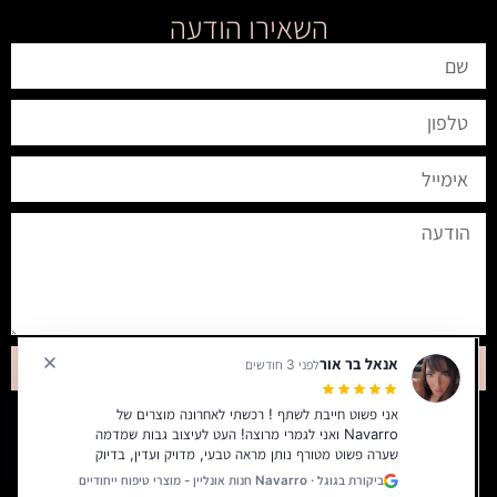
השאירו הודעה
אנאל בר אור
שליחה
לפני 3 חודשים
אני פשוט חייבת לשתף ! רכשתי לאחרונה מוצרים של
Navarro ואני לגמרי מרוצה! העט לעיצוב גבות שמדמה
האתר מאובטח ומוצפן באמצעות פרוטוקול הצפנה SSL​
שערה פשוט מטורף נותן מראה טבעי, מדויק ועדין, בדיוק
כל הזכויות שמורות לריקי נאוארו 2026©
כמו שאני אוהבת. בנוסף, לקחתי גם ערכה של פינצטות
ביקורת בגוגל · Navarro חנות אונליין - מוצרי טיפוח ייחודיים
ומספריים איכות ברמה גבוהה, נוחים לשימוש ועושים עבודה